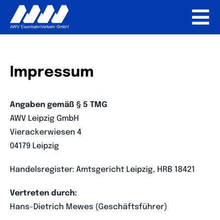
Zum
To
Inhalt
springen
Na
Über uns
Impressum
Referenzen
Angaben gemäß § 5 TMG
Regelkurse
AWV Leipzig GmbH
Vierackerwiesen 4
04179 Leipzig
AZAV-Weiterbildung
Handelsregister: Amtsgericht Leipzig, HRB 18421
Staatliche Förderung
Vertreten durch:
Hans-Dietrich Mewes (Geschäftsführer)
FAQ / Hilfe